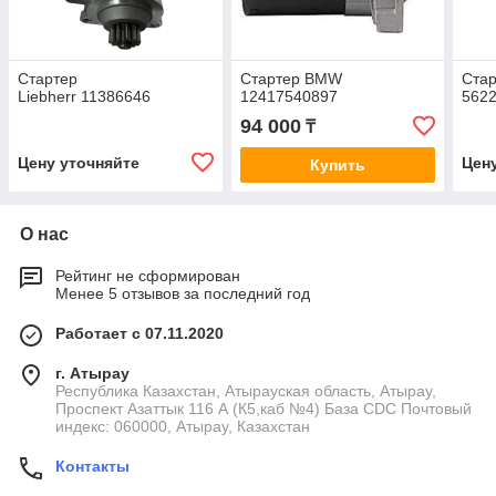
Стартер
Стартер BMW
Стар
Liebherr 11386646
12417540897
562
94 000
₸
Цену уточняйте
Цен
Купить
О нас
Рейтинг не сформирован
Менее 5 отзывов за последний год
Работает с 07.11.2020
г. Атырау
Республика Казахстан, Атырауская область, Атырау,
Проспект Азаттык 116 А (К5,каб №4) База CDC Почтовый
индекс: 060000, Атырау, Казахстан
Контакты