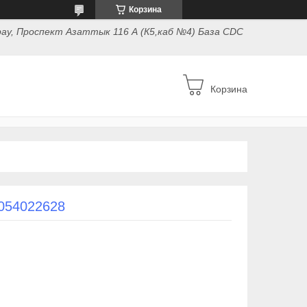
Корзина
ау, Проспект Азаттык 116 А (К5,каб №4) База CDC
Корзина
 054022628