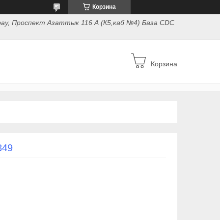
Корзина
ау, Проспект Азаттык 116 А (К5,каб №4) База CDC
Корзина
849