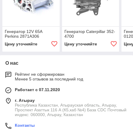
Генератор 12V 65A
Генератор Caterpillar 352-
Гене
Perkins 2871A306
4700
012
Цену уточняйте
Цену уточняйте
Цен
О нас
Рейтинг не сформирован
Менее 5 отзывов за последний год
Работает с 07.11.2020
г. Атырау
Республика Казахстан, Атырауская область, Атырау,
Проспект Азаттык 116 А (К5,каб №4) База CDC Почтовый
индекс: 060000, Атырау, Казахстан
Контакты