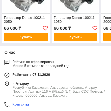
Генератор Denso 100211-
Генератор Denso 100211-
Гене
2050
1050
200
66 000
66 000
66 
₸
₸
Купить
Купить
О нас
Рейтинг не сформирован
Менее 5 отзывов за последний год
Работает с 07.11.2020
г. Атырау
Республика Казахстан, Атырауская область, Атырау,
Проспект Азаттык 116 А (К5,каб №4) База CDC Почтовый
индекс: 060000, Атырау, Казахстан
Контакты